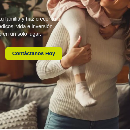
u familia y haz crecer tu
icos, vida e inversión.
o en un solo lugar.
Contáctanos Hoy